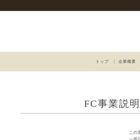
トップ
企業概要
FC事業説
この
一両