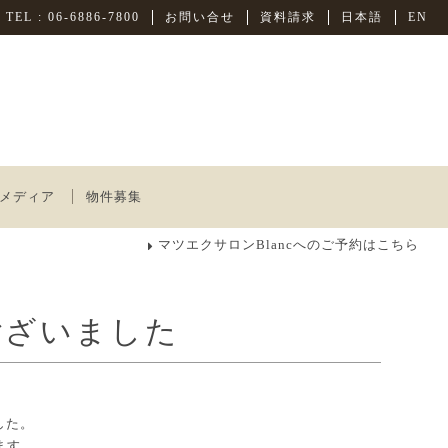
TEL :
06-6886-7800
お問い合せ
資料請求
日本語
EN
・メディア
物件募集
マツエクサロンBlancへのご予約はこちら
ございました
した。
ます。